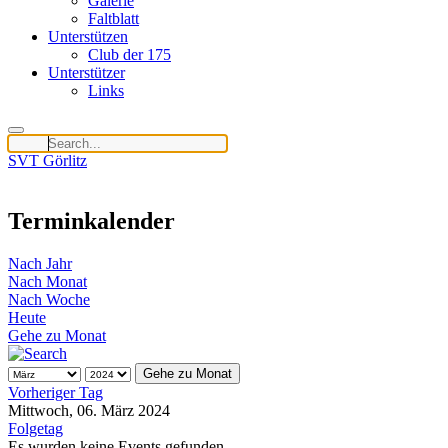
Galerie
Faltblatt
Unterstützen
Club der 175
Unterstützer
Links
SVT Görlitz
Terminkalender
Nach Jahr
Nach Monat
Nach Woche
Heute
Gehe zu Monat
Gehe zu Monat
Vorheriger Tag
Mittwoch, 06. März 2024
Folgetag
Es wurden keine Events gefunden